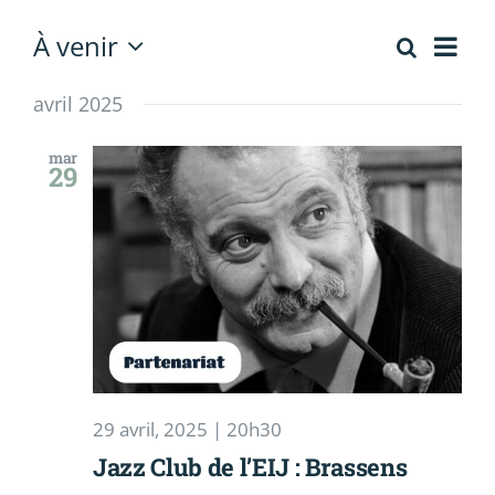
Contact
Nav
À venir
Recherch
Recherc
Liste
de
Sélectionnez
et
vue
une
avril 2025
Évè
date.
navigati
mar
de
29
vues
Évèneme
29 avril, 2025 | 20h30
Jazz Club de l’EIJ : Brassens