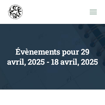
Skip
to
Tog
content
Nav
Accueil
Nos activités
Évènements pour 29
avril, 2025 - 18 avril, 2025
Evènements
Partenariat
Festival Arts des Prés