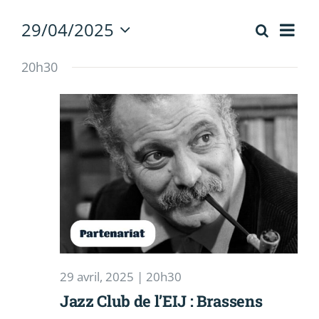
Contact
Nav
29/04/2025
Recherch
Recherc
Jour
de
Sélectionnez
et
vue
une
20h30
Évè
date.
navigati
de
vues
Évèneme
29 avril, 2025 | 20h30
Jazz Club de l’EIJ : Brassens