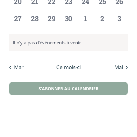
0
0
0
0
0
0
0
20
21
22
23
24
25
26
évènement,
évènement,
évènement,
évènement,
évènement,
évènement,
évène
0
0
0
0
0
0
0
27
28
29
30
1
2
3
évènement,
évènement,
évènement,
évènement,
évènement,
évènement
évène
Il n’y a pas d’évènements à venir.
Mar
Ce mois-ci
Mai
S’ABONNER AU CALENDRIER