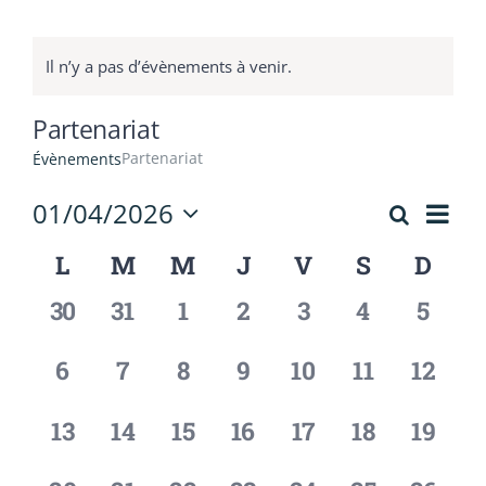
Contact
Il n’y a pas d’évènements à venir.
Partenariat
Partenariat
Évènements
Nav
01/04/2026
Recherch
Recherc
Mois
de
Sélectionnez
et
L
M
M
J
V
S
D
Calendrier
vue
une
Évè
date.
navigati
de
0
0
0
0
0
0
0
30
31
1
2
3
4
5
de
Évènements
évènement,
évènement,
évènement,
évènement,
évènement,
évènement
évène
vues
0
0
0
0
0
0
0
6
7
8
9
10
11
12
évènement,
évènement,
évènement,
évènement,
évènement,
évènement,
évène
Évèneme
0
0
0
0
0
0
0
13
14
15
16
17
18
19
évènement,
évènement,
évènement,
évènement,
évènement,
évènement,
évène