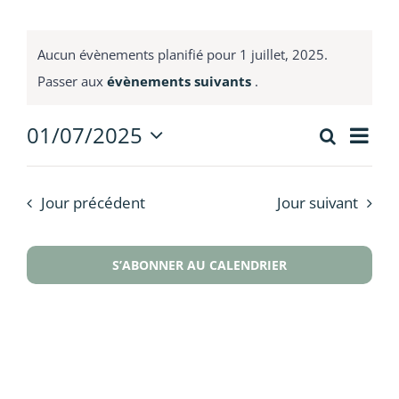
Contact
Aucun évènements planifié pour 1 juillet, 2025.
Passer aux
évènements suivants
.
Nav
01/07/2025
Recherch
Recherc
Jour
de
Sélectionnez
et
vue
une
Évè
date.
navigati
Jour précédent
Jour suivant
de
vues
S’ABONNER AU CALENDRIER
Évèneme