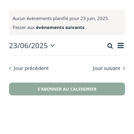
Contact
Aucun évènements planifié pour 23 juin, 2025.
Passer aux
évènements suivants
.
Nav
23/06/2025
Recherch
Recherc
Jour
de
Sélectionnez
et
vue
une
Évè
date.
navigati
Jour précédent
Jour suivant
de
vues
S’ABONNER AU CALENDRIER
Évèneme