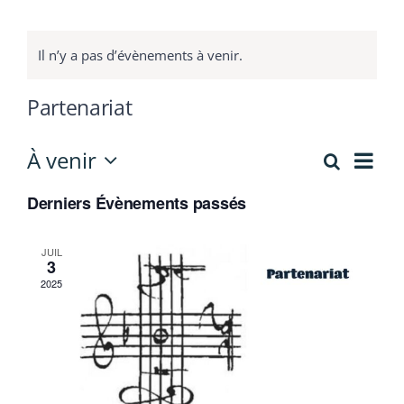
Contact
Il n’y a pas d’évènements à venir.
Partenariat
Nav
À venir
Recherch
Recherc
Liste
de
Sélectionnez
et
vue
Derniers Évènements passés
une
Évè
date.
navigati
JUIL
de
3
vues
2025
Évèneme