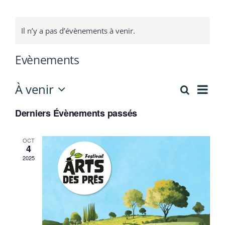
Contact
Il n’y a pas d’évènements à venir.
Evènements
Nav
À venir
Recherch
Recherc
Liste
de
Sélectionnez
et
vue
Derniers Évènements passés
une
Évè
date.
navigati
OCT
de
4
vues
2025
Évèneme